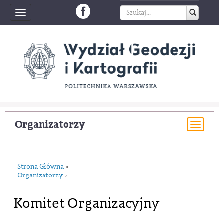
Toggle
navigation
Organizatorzy
Togg
navi
Strona Główna
»
Organizatorzy
»
Komitet Organizacyjny