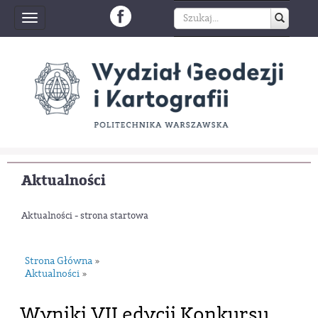
Toggle
navigation
Aktualności
Aktualności - strona startowa
Strona Główna
»
Aktualności
»
Wyniki VII edycji Konkursu