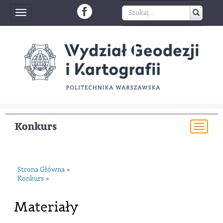
Toggle
navigation
Konkurs
Togg
navi
Strona Główna
»
Konkurs
»
Materiały