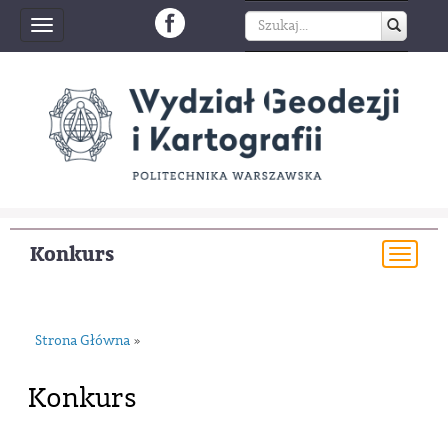
Toggle
navigation
Konkurs
Togg
navi
Strona Główna
»
Konkurs